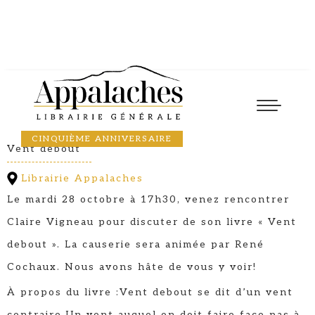
Causerie
28
October
2025
17:30
CLAIRE VIGNEAULT
CINQUIÈME ANNIVERSAIRE
Vent debout
Librairie Appalaches
Le mardi 28 octobre à 17h30, venez rencontrer
Claire Vigneau pour discuter de son livre « Vent
debout ». La causerie sera animée par René
Cochaux. Nous avons hâte de vous y voir!
À propos du livre :Vent debout se dit d’un vent
contraire.Un vent auquel on doit faire face pas à