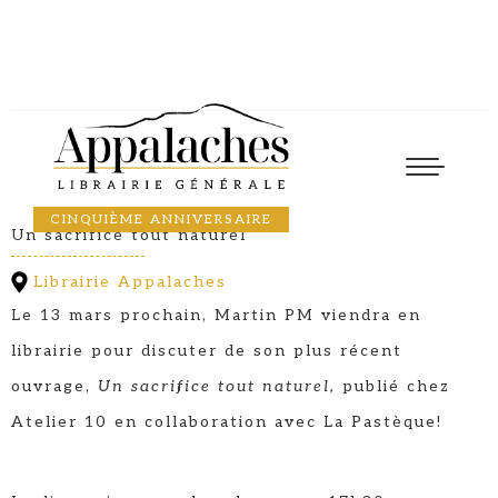
Causerie
13
March
2024
17:30
MARTIN PM
CINQUIÈME ANNIVERSAIRE
Un sacrifice tout naturel
Librairie Appalaches
Le 13 mars prochain, Martin PM viendra en
librairie pour discuter de son plus récent
ouvrage,
Un sacrifice tout naturel,
publié chez
Atelier 10 en collaboration avec La Pastèque!