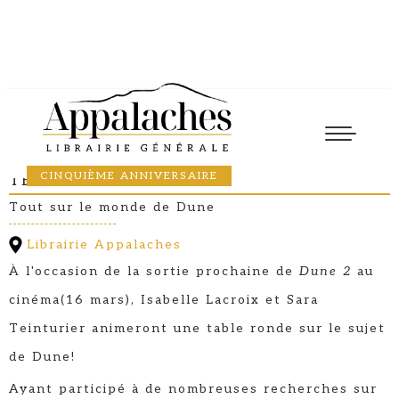
Causerie
22
March
2024
17:30
ISABELLE LACROIX ET SARA
CINQUIÈME ANNIVERSAIRE
TEINTURIER
Tout sur le monde de Dune
Librairie Appalaches
À l'occasion de la sortie prochaine de
Dune 2
au
cinéma(16 mars), Isabelle Lacroix et Sara
Teinturier animeront une table ronde sur le sujet
de Dune!
Ayant participé à de nombreuses recherches sur