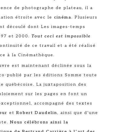
ence de photographe de plateau, il a
ation étroite avec le
cinéma
. Plusieurs
ont découlé dont Les images-temps
997 et 2000.
Tout ceci est impossible
continuité de ce travail et a été réalisé
nce à la Cinémathèque.
vre est maintenant déclinée sous la
 co-publié par les éditions Somme toute
e québécoise. La juxtaposition des
ploiement sur les pages en font un
 exceptionnel, accompagné des textes
eur
et
Robert Daudelin
, ainsi que d’une
iste.
Nous célébrons ainsi la
stique de Bertrand Carrière à l’art des