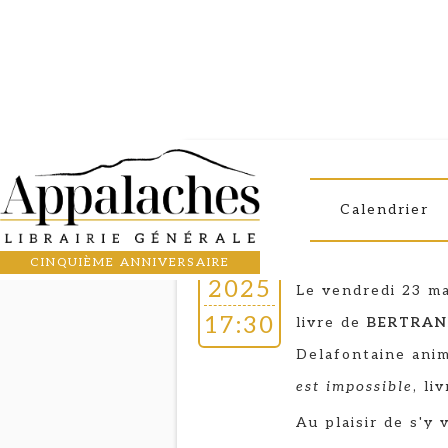
Lancement
23
BERTRAND C
Calendrier
tout ceci est imp
MAY
CINQUIÈME ANNIVERSAIRE
2025
Le vendredi 23 ma
17:30
livre de
BERTRAN
Delafontaine ani
est impossible
, li
Au plaisir de s'y v