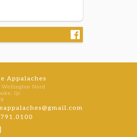
ie Appalaches
e Wellington Nord
ooke, Qc
B8
rieappalaches@gmail.com
.791.0100