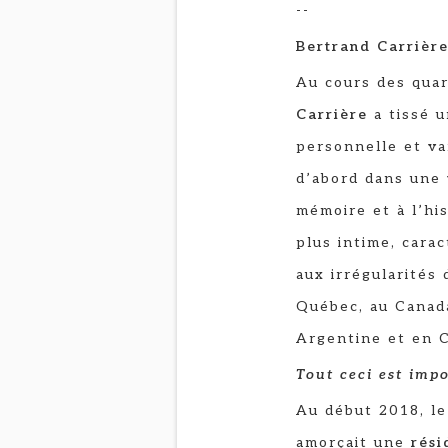
--
Bertrand Carrièr
Au cours des qua
Carrière
a tissé 
personnelle et va
d’abord dans une 
mémoire et à l’his
plus intime, carac
aux irrégularités 
Québec, au Canada
Argentine et en 
Tout ceci est impo
Au début 2018, l
amorçait une
rési