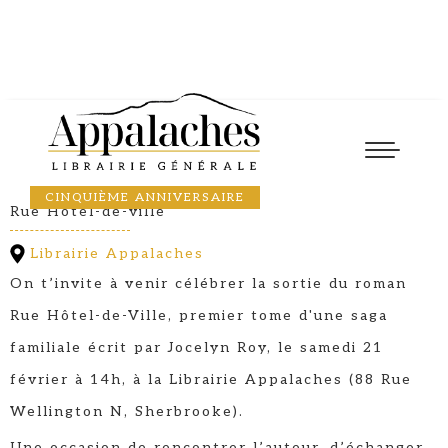
Lancement
21
February
2026
14:17
JOCELYN ROY
CINQUIÈME ANNIVERSAIRE
Rue Hôtel-de-ville
Librairie Appalaches
On t’invite à venir célébrer la sortie du roman
Rue Hôtel-de-Ville, premier tome d'une saga
familiale écrit par Jocelyn Roy, le samedi 21
février à 14h, à la Librairie Appalaches (88 Rue
Wellington N, Sherbrooke).
Une occasion de rencontrer l’auteur, d’échanger