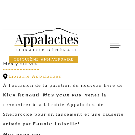
Lancement
19
March
2026
17:30
KIEV RENAUD
CINQUIÈME ANNIVERSAIRE
Mes yeux vus
Librairie Appalaches
À l'occasion de la parution du nouveau livre de
𝗞𝗶𝗲𝘃 𝗥𝗲𝗻𝗮𝘂𝗱, 𝙈𝙚𝙨 𝙮𝙚𝙪𝙭 𝙫𝙪𝙨, venez la
rencontrer à la Librairie Appalaches de
Sherbrooke pour un lancement et une causerie
animée par 𝗙𝗮𝗻𝗻𝗶𝗲 𝗟𝗼𝗶𝘀𝗲𝗹𝗹𝗲!
𝙈𝙚𝙨 𝙮𝙚𝙪𝙭 𝙫𝙪𝙨