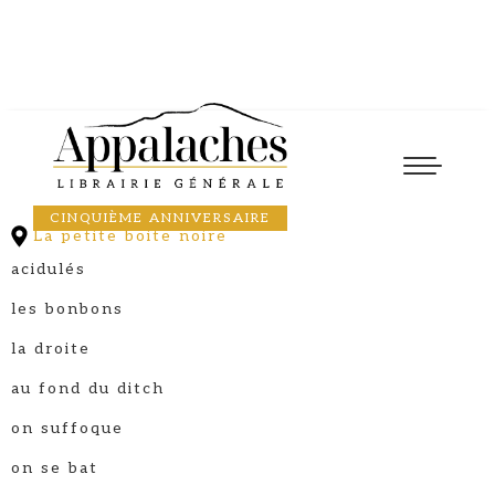
Show littéraire
23
April
2026
20:00
Littérature et autres niaiseries
CINQUIÈME ANNIVERSAIRE
La petite boite noire
acidulés
les bonbons
la droite
au fond du ditch
on suffoque
on se bat