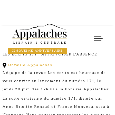
Lancement
20
June
2024
17:30
SUITE ESTRIENNE
CINQUIÈME ANNIVERSAIRE
LES ÉCRITS 171 : APPRIVOISER L'ABSENCE
Librairie Appalaches
L'équipe de la revue Les écrits est heureuse de
vous convier au lancement du numéro 171,
le
jeudi 20 juin dès 17h30
à la librairie Appalaches!
La suite estrienne du numéro 171, dirigée par
Anne Brigitte Renaud et France Mongeau, sera à
l'honneur! Vous pourrez rencontrer les auteur·es