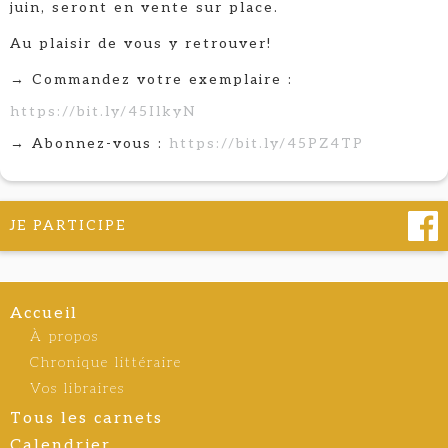
juin, seront en vente sur place.
Au plaisir de vous y retrouver!
→ Commandez votre exemplaire :
https://bit.ly/45IlkyN
→ Abonnez-vous :
https://bit.ly/45PZ4TP
JE PARTICIPE
Accueil
À propos
Chronique littéraire
Vos libraires
Tous les carnets
Calendrier