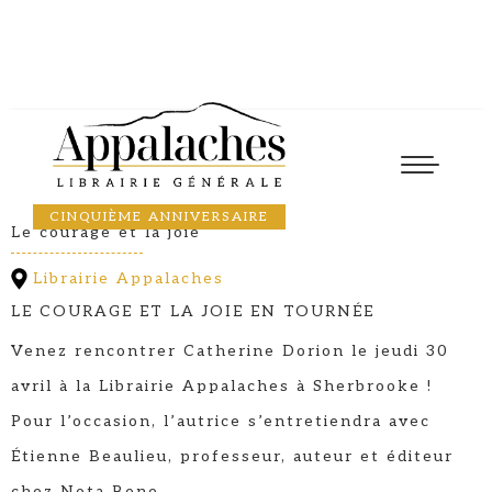
Lancement
30
April
2026
17:30
CATHERINE DORION
CINQUIÈME ANNIVERSAIRE
Le courage et la joie
Librairie Appalaches
LE COURAGE ET LA JOIE EN TOURNÉE
Venez rencontrer Catherine Dorion le jeudi 30
avril à la Librairie Appalaches à Sherbrooke !
Pour l’occasion, l’autrice s’entretiendra avec
Étienne Beaulieu, professeur, auteur et éditeur
chez Nota Bene.