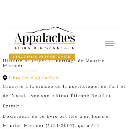
Lancement
15
October
2026
17:30
SYLVAIN ROY
CINQUIÈME ANNIVERSAIRE
Histoire de traces : L'héritage de Maurice
Meunier
Librairie Appalaches
Causerie à la croisée de la psychologie, de l'art et
de l'essai, avec son éditeur Étienne Beaulieu
Extrait :
L’existence de ce livre est liée à un homme,
Maurice Meunier (1921-2007), qui a été