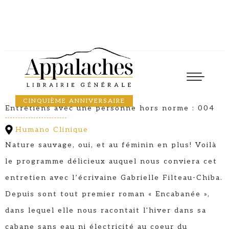
Causerie
15
May
2026
17:00
GABRIELLE FILTEAU-CHIBA
CINQUIÈME ANNIVERSAIRE
Entretiens avec une personne hors norme : 004
Humano Clinique
Nature sauvage, oui, et au féminin en plus! Voilà
le programme délicieux auquel nous conviera cet
entretien avec l’écrivaine Gabrielle Filteau-Chiba.
Depuis sont tout premier roman « Encabanée »,
dans lequel elle nous racontait l'hiver dans sa
cabane sans eau ni électricité au coeur du