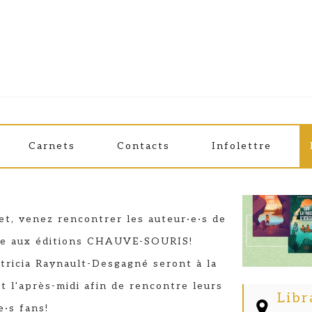
e
YNAULT-DESGAGNÉ ET JEAN 
Carnets
Contacts
Infolettre
uris
let, venez rencontrer les auteur·e·s de
sse aux éditions CHAUVE-SOURIS!
tricia Raynault-Desgagné seront à la
ut l'après-midi afin de rencontre leurs
Libr
e·s fans!