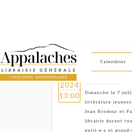
Séance de dédicac
7
PATRICIA RA
Calendrier
BRODEUR
JUL
CINQUIÈME ANNIVERSAIRE
Éditions Chauve-So
2024
Dimanche le 7 juil
13:00
littérature jeune
Jean Brodeur et Pa
librairie durant to
petit·e·s et grand·