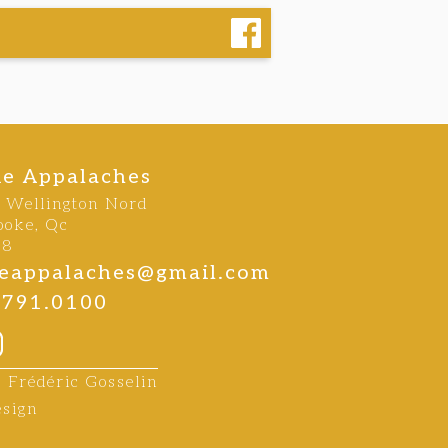
ie Appalaches
e Wellington Nord
ooke, Qc
B8
rieappalaches@gmail.com
.791.0100
: Frédéric Gosselin
esign