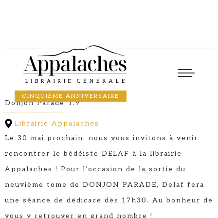
Lancement et dédicace
30
May
2025
17:30
DELAF
CINQUIÈME ANNIVERSAIRE
Donjon Parade T.9
Librairie Appalaches
Le 30 mai prochain, nous vous invitons à venir
rencontrer le bédéiste DELAF à la librairie
Appalaches ! Pour l’occasion de la sortie du
neuvième tome de DONJON PARADE, Delaf fera
une séance de dédicace dès 17h30. Au bonheur de
vous y retrouver en grand nombre !