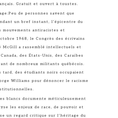
rançais. Gratuit et ouvert à toustes.
rage:Peu de personnes savent que
ndant un bref instant, l’épicentre du
s mouvements antiracistes et
octobre 1968, le Congrès des écrivains
é McGill a rassemblé intellectuels et
 Canada, des États-Unis, des Caraïbes
irant de nombreux militants québécois.
 tard, des étudiants noirs occupaient
eorge Williams pour dénoncer le racisme
nstitutionnelles.
res blancs documente méticuleusement
lyse les enjeux de race, de pouvoir et
se un regard critique sur l’héritage du