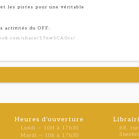
et les pistes pour une véritable
es activités du OFF:
book.com/share/17nw5CAGrs/
Heures d'ouverture
Librair
Lundi — 10H à 17h30
88, ru
Sherbr
Mardi — 10h à 17h30