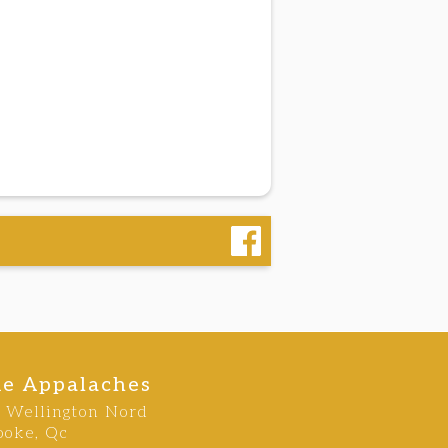
ie Appalaches
e Wellington Nord
ooke, Qc