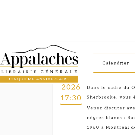
Causerie
13
ADIA GIDDI
Calendrier
Discussion autour 
FEB
CINQUIÈME ANNIVERSAIRE
2026
Dans le cadre du O
17:30
Sherbrooke, vous ê
Venez discuter ave
nègres blancs : Ra
1960 à Montréal de