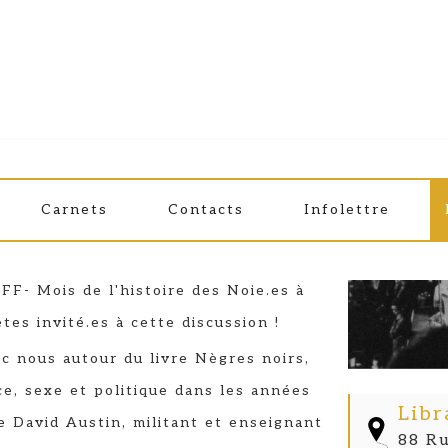
NGS ET OUSMANE THIAM
Carnets
Contacts
Infolettre
du livre Nègres Noirs, nègres blancs
FF- Mois de l'histoire des Noie.es à
tes invité.es à cette discussion !
c nous autour du livre Nègres noirs,
ce, sexe et politique dans les années
Libr
 David Austin, militant et enseignant
88 Ru