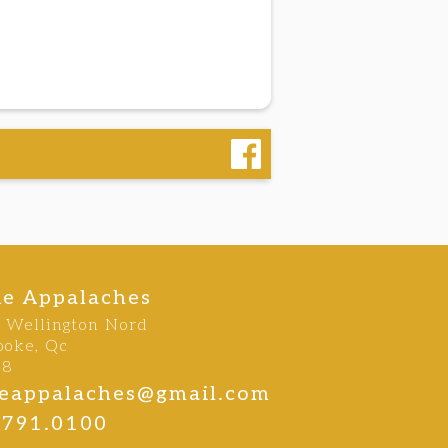
ie Appalaches
e Wellington Nord
ooke, Qc
B8
rieappalaches@gmail.com
.791.0100