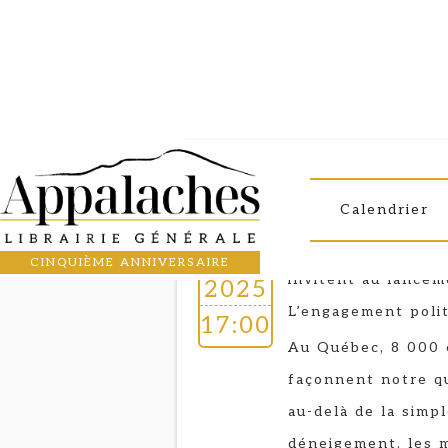
Lancement
Courage!
5
Calendrier
C’est avec joie que
SEP
CINQUIÈME ANNIVERSAIRE
invitent au lancem
2025
L’engagement polit
17:00
Au Québec, 8 000 
façonnent notre qu
au-delà de la simp
déneigement, les m