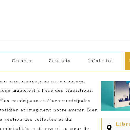
Carnets
Contacts
Infolettre
 les Éditions L’Esprit libre vous
ent sherbrookois du livre Courage!
ique municipal à l’ère des transitions.
élus municipaux et élues municipales
otidien et imaginent notre avenir. Bien
le gestion des collectes et du
Libr
unicipalités se trouvent au cœur de