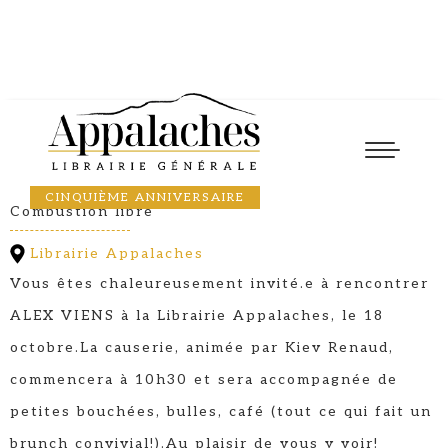
Causerie-brunch
18
October
2025
10:30
ALEX VIENS
CINQUIÈME ANNIVERSAIRE
Combustion libre
Librairie Appalaches
Vous êtes chaleureusement invité.e à rencontrer
ALEX VIENS à la Librairie Appalaches, le 18
octobre.La causerie, animée par Kiev Renaud,
commencera à 10h30 et sera accompagnée de
petites bouchées, bulles, café (tout ce qui fait un
brunch convivial!).Au plaisir de vous y voir!