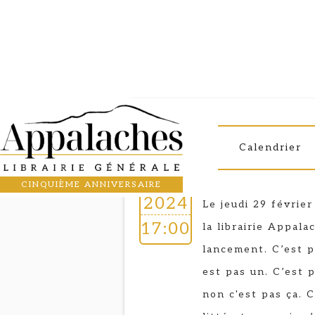
Performance
29
MATTHIEU B
Calendrier
Abracadabra - l'en
FEB
CINQUIÈME ANNIVERSAIRE
2024
Le jeudi 29 févrie
17:00
la librairie Appala
lancement. C’est p
est pas un. C’est 
non c'est pas ça. 