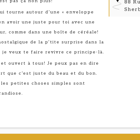
’est pas ça non plus!
88 Ru
Sher
ui tourne autour d’une « enveloppe
 en avoir une juste pour toi avec une
ieur, comme dans une boîte de céréale!
nostalgique de la p’tite surprise dans la
 je veux te faire revivre ce principe-là.
 et ouvert à tous! Je peux pas en dire
rt que c’est juste du beau et du bon.
 les petites choses simples sont
randiose.