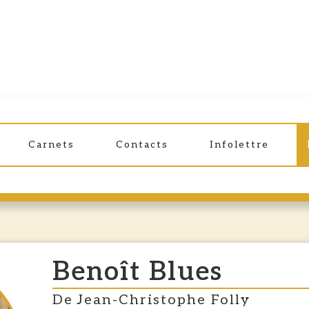
EN PLEIN CŒUR!
Carnets
Contacts
Infolettre
CHRONIQUE LITTÉRAIRE DES LIBRA
Benoît Blues
De
Jean-Christophe Folly